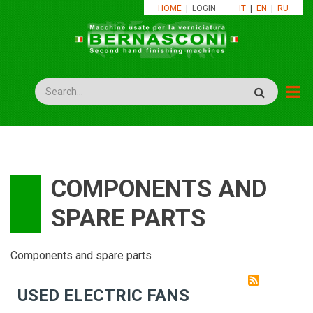
Skip
HOME
|
LOGIN
IT
|
EN
|
RU
to
main
content
Search
COMPONENTS AND
SPARE PARTS
Components and spare parts
USED ​​ELECTRIC FANS