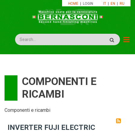
Salta
HOME
|
LOGIN
IT
|
EN
|
RU
al
contenuto
principale
Rechercher
COMPONENTI E
RICAMBI
Componenti e ricambi
INVERTER FUJI ELECTRIC